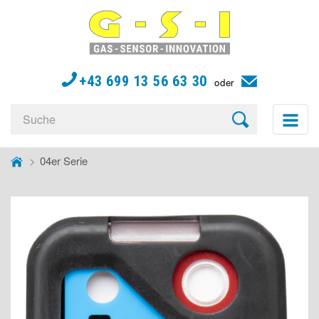
G-
S-
I
Gas
+43 699 13 56 63 30
oder
Sensor
Innovation
04er Serie