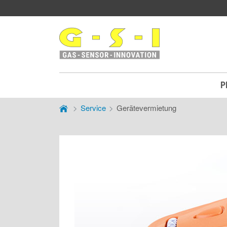
G-
S-
I
Gas
P
Sensor
Service
Gerätevermietung
Innovation